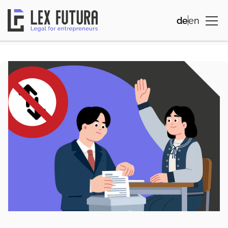
de
en