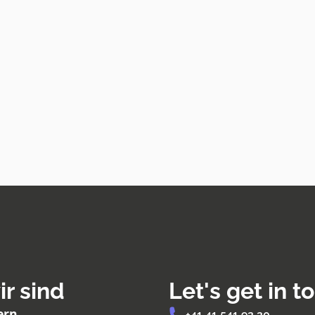
r sind
Let's get in t
ern
+41 41 541 92 20