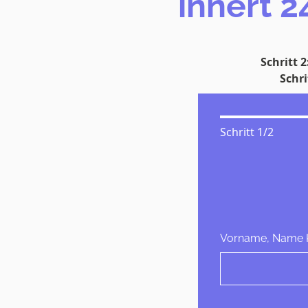
innert 2
Schritt 2
Schri
Schritt
1
/
2
Vorname, Name 