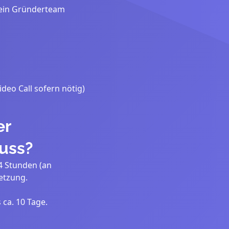
dein Gründerteam
ideo Call sofern nötig)
er
uss?
4 Stunden (an
etzung.
 ca. 10 Tage.