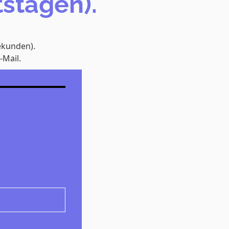
tstagen).
ekunden).
-Mail.