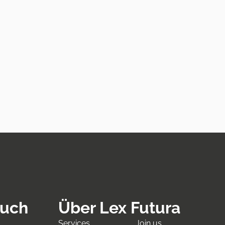
ouch
Über Lex Futura
Services
Join us