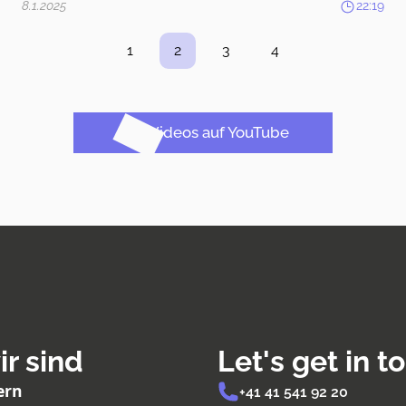
8.1.2025
22:19
1
2
3
4
Alle Videos auf YouTube
r sind
Let's get in t
ern
+41 41 541 92 20