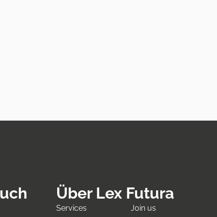
ouch
Über Lex Futura
Services
Join us