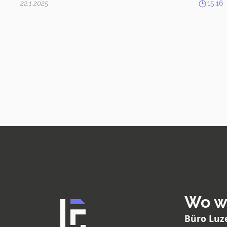
22.1.2025
15:16
Wo wi
Büro Luz